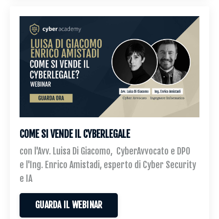
COME SI VENDE IL CYBERLEGALE
con l'Avv. Luisa Di Giacomo, CyberAvvocato e DPO
e l'Ing. Enrico Amistadi, esperto di Cyber Security
e IA
GUARDA IL WEBINAR