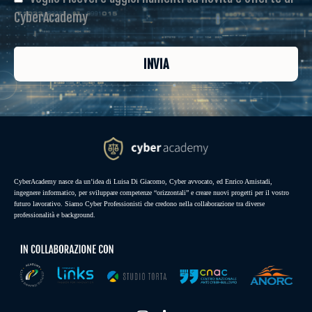
CyberAcademy
INVIA
CyberAcademy nasce da un’idea di Luisa Di Giacomo, Cyber avvocato, ed Enrico Amistadi,
ingegnere informatico, per sviluppare competenze “orizzontali” e creare nuovi progetti per il vostro
futuro lavorativo. Siamo Cyber Professionisti che credono nella collaborazione tra diverse
professionalità e background.